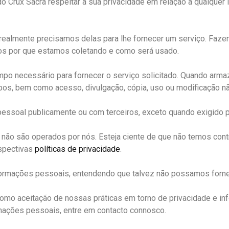
a do Crux Sacra respeitar a sua privacidade em relação a qualqu
ealmente precisamos delas para lhe fornecer um serviço. Fazem
s por que estamos coletando e como será usado.
mpo necessário para fornecer o serviço solicitado. Quando ar
oubos, bem como acesso, divulgação, cópia, uso ou modificação n
essoal publicamente ou com terceiros, exceto quando exigido po
e não são operados por nós. Esteja ciente de que não temos con
espectivas
políticas de privacidade
.
informações pessoais, entendendo que talvez não possamos forn
omo aceitação de nossas práticas em torno de privacidade e in
mações pessoais, entre em contacto connosco.