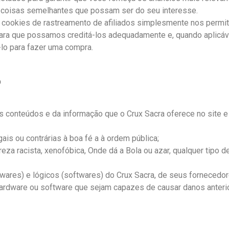
coisas semelhantes que possam ser do seu interesse.
cookies de rastreamento de afiliados simplesmente nos permit
ara que possamos creditá-los adequadamente e, quando aplicável
lo para fazer uma compra.
o
conteúdos e da informação que o Crux Sacra oferece no site e c
ais ou contrárias à boa fé a à ordem pública;
eza racista, xenofóbica,
Onde dá a Bola
ou azar, qualquer tipo d
ares) e lógicos (softwares) do Crux Sacra, de seus fornecedores
hardware ou software que sejam capazes de causar danos anter