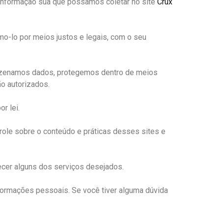
er informação sua que possamos coletar no site
Crux
o-lo por meios justos e legais, com o seu
mazenamos dados, protegemos dentro de meios
ão autorizados.
r lei.
trole sobre o conteúdo e práticas desses sites e
ecer alguns dos serviços desejados.
formações pessoais. Se você tiver alguma dúvida