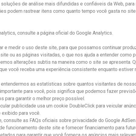
 soluções de análise mais difundidas e confiáveis ​​da Web, par
es podem rastrear itens como quanto tempo você gasta no site
ytics, consulte a página oficial do Google Analytics.
ear e medir o uso deste site, para que possamos continuar prod
site ou as páginas visitadas, o que nos ajuda a entender como 
emos alterações subtis na maneira como o site se apresenta. 
 que você receba uma experiência consistente enquanto estiver
ntendermos as estatísticas sobre quantos visitantes de nosso 
 importante para você, pois significa que podemos fazer previ
s para garantir o melhor preço possível.
lar publicidade usa um cookie DoubleClick para veicular anúnc
exibido para você.
 consulte as FAQs oficiais sobre privacidade do Google AdSen
de funcionamento deste site e fornecer financiamento para futu
ojetados para garantir que você forneça os anúncios mais releva