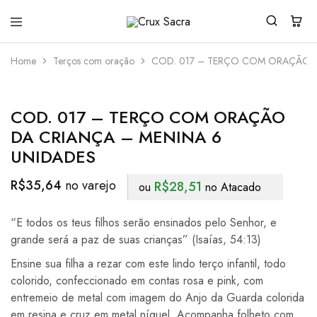
Crux
Sacra
Home
Terços com oração
COD. 017 – TERÇO COM ORAÇÃO D
COD. 017 – TERÇO COM ORAÇÃO
DA CRIANÇA – MENINA 6
UNIDADES
R$
35,64
R$
28,51
ou
no Atacado
“E todos os teus filhos serão ensinados pelo Senhor, e
grande será a paz de suas crianças” (Isaías, 54:13)
Ensine sua filha a rezar com este lindo terço infantil, todo
colorido, confeccionado em contas rosa e pink, com
entremeio de metal com imagem do Anjo da Guarda colorida
em resina e cruz em metal níquel. Acompanha folheto com