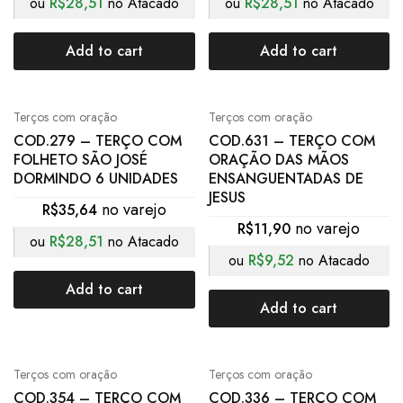
ou
R$
28,51
no Atacado
ou
R$
28,51
no Atacado
Add to cart
Add to cart
Terços com oração
Terços com oração
COD.279 – TERÇO COM
COD.631 – TERÇO COM
FOLHETO SÃO JOSÉ
ORAÇÃO DAS MÃOS
DORMINDO 6 UNIDADES
ENSANGUENTADAS DE
JESUS
R$
35,64
R$
11,90
ou
R$
28,51
no Atacado
ou
R$
9,52
no Atacado
Add to cart
Add to cart
Terços com oração
Terços com oração
COD.354 – TERÇO COM
COD.336 – TERÇO COM